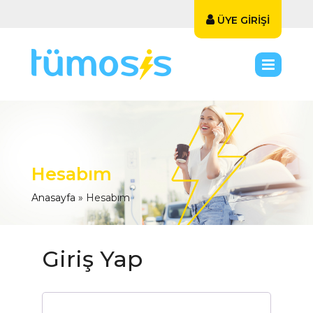
ÜYE GİRİŞİ
Hesabım
Anasayfa
»
Hesabım
Giriş Yap