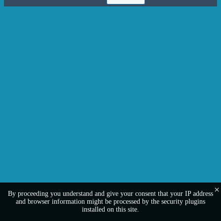
×
By proceeding you understand and give your consent that your IP address
and browser information might be processed by the security plugins
installed on this site.